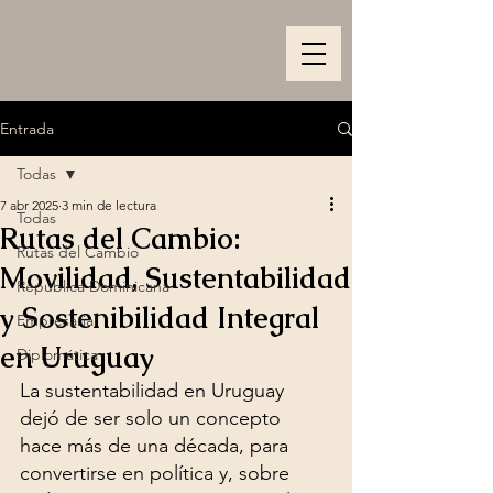
Entrada
Todas
7 abr 2025
3 min de lectura
Todas
Rutas del Cambio:
Rutas del Cambio
Movilidad, Sustentabilidad
República Dominicana
y Sostenibilidad Integral
Empresarial
en Uruguay
Diplomática
La sustentabilidad en Uruguay 
dejó de ser solo un concepto 
hace más de una década, para 
convertirse en política y, sobre 