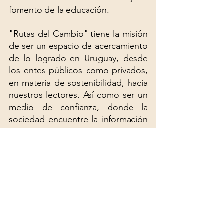
fomento de la educación.
"Rutas del Cambio" tiene la misión 
de ser un espacio de acercamiento 
de lo logrado en Uruguay, desde 
los entes públicos como privados, 
en materia de sostenibilidad, hacia 
nuestros lectores. Así como ser un 
medio de confianza, donde la 
sociedad encuentre la información 
necesaria para su involucramiento 
en la discusión sobre estos 
procesos de sostenibilidad que 
integra el país y de cómo ser parte.
A partir de este número, 
exploraremos juntos múltiples 
aspectos que componen estos 