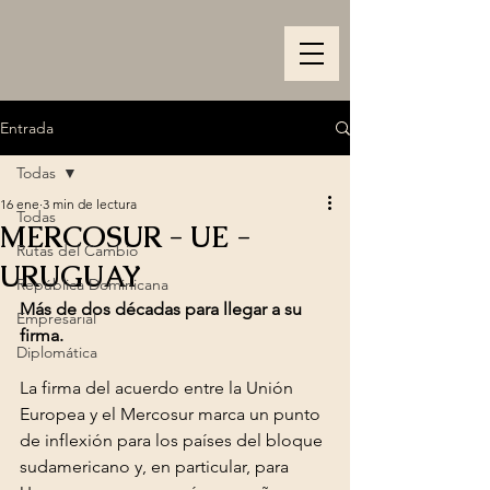
Entrada
Todas
16 ene
3 min de lectura
Todas
MERCOSUR - UE -
Rutas del Cambio
URUGUAY
República Dominicana
Más de dos décadas para llegar a su 
Empresarial
firma.
Diplomática
La firma del acuerdo entre la Unión 
Europea y el Mercosur marca un punto 
de inflexión para los países del bloque 
sudamericano y, en particular, para 