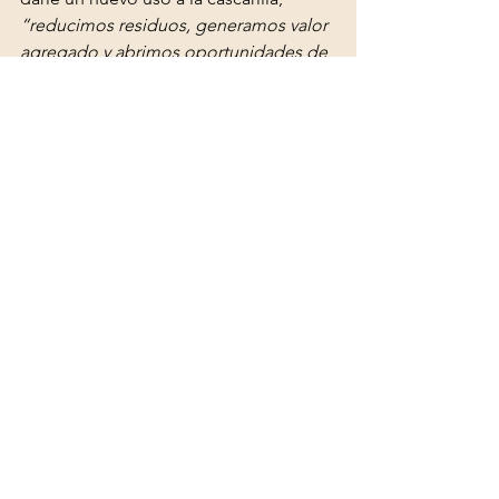
“reducimos residuos, generamos valor 
agregado y abrimos oportunidades de 
negocio alineadas con la economía 
circular”.
Nestlé del Uruguay aporta la materia 
prima y participa en la validación 
industrial. La estrategia de escalado 
incluye:
Demostrar la seguridad y eficacia 
del uso de cascarilla en alimentos, 
generando evidencia científico-
tecnológica.
Trabajar en la regulación nacional, 
para permitir el uso de 
subproductos industriales en 
alimentos humanos, siguiendo 