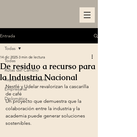
Entrada
Todas
14 dic 2025
3 min de lectura
Todas
De residuo a recurso para
Rutas del Cambio
la Industria Nacional
República Dominicana
Nestlé y Udelar revalorizan la cascarilla 
Empresarial
de café
Diplomática
Un proyecto que demuestra que la 
colaboración entre la industria y la 
academia puede generar soluciones 
sostenibles.