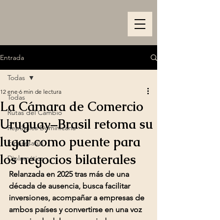
Entrada
Todas
12 ene
6 min de lectura
Todas
La Cámara de Comercio
Rutas del Cambio
Uruguay–Brasil retoma su
República Dominicana
lugar como puente para
Empresarial
los negocios bilaterales
Diplomática
Relanzada en 2025 tras más de una 
década de ausencia, busca facilitar 
inversiones, acompañar a empresas de 
ambos países y convertirse en una voz 