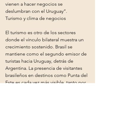
vienen a hacer negocios se 
deslumbran con el Uruguay”.
Turismo y clima de negocios
El turismo es otro de los sectores 
donde el vínculo bilateral muestra un 
crecimiento sostenido. Brasil se 
mantiene como el segundo emisor de 
turistas hacia Uruguay, detrás de 
Argentina. La presencia de visitantes 
brasileños en destinos como Punta del 
Este es cada vez más visible, tanto por 
turismo como por negocios.
“Quienes vienen a hacer negocios se 
deslumbran con el país y luego 
regresan como turistas o traen a sus 
familias”, señala Arechavaleta, quien 
destaca valores como la seguridad, la 