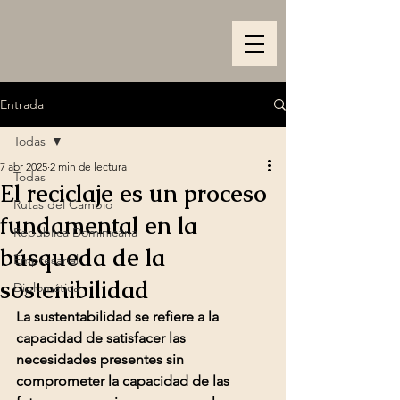
Entrada
Todas
7 abr 2025
2 min de lectura
Todas
El reciclaje es un proceso
Rutas del Cambio
fundamental en la
República Dominicana
búsqueda de la
Empresarial
sostenibilidad
Diplomática
La sustentabilidad se refiere a la 
capacidad de satisfacer las 
necesidades presentes sin 
comprometer la capacidad de las 