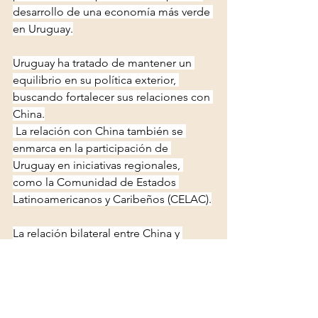
desarrollo de una economía más verde 
en Uruguay.
Uruguay ha tratado de mantener un 
equilibrio en su política exterior, 
buscando fortalecer sus relaciones con 
China.
 La relación con China también se 
enmarca en la participación de 
Uruguay en iniciativas regionales, 
como la Comunidad de Estados 
Latinoamericanos y Caribeños (CELAC).
La relación bilateral entre China y 
Uruguay es multifacética y está en 
constante evolución. A medida que 
ambos países continúan explorando 
nuevas formas de colaboración, esta 