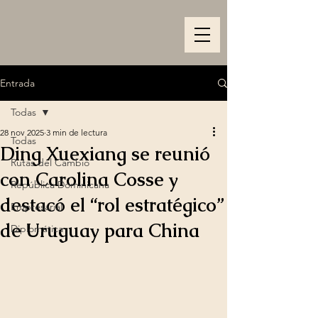
Entrada
Todas
28 nov 2025
3 min de lectura
Todas
Ding Xuexiang se reunió
Rutas del Cambio
con Carolina Cosse y
República Dominicana
destacó el “rol estratégico”
Empresarial
de Uruguay para China
Diplomática