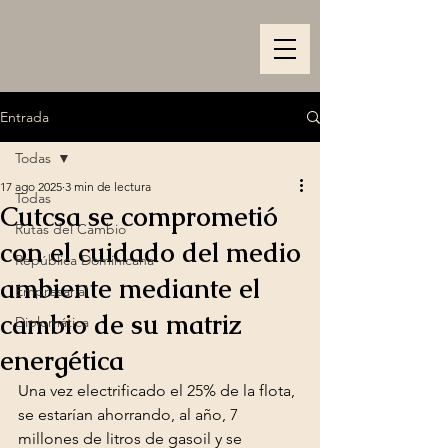
Entrada
Todas
17 ago 2025
3 min de lectura
Todas
Cutcsa se comprometió
Rutas del Cambio
con el cuidado del medio
República Dominicana
ambiente mediante el
Empresarial
cambio de su matriz
Diplomática
energética
Una vez electrificado el 25% de la flota, 
se estarían ahorrando, al año, 7 
millones de litros de gasoil y se 