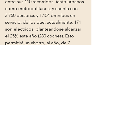
entre sus 110 recorridos, tanto urbanos 
como metropolitanos, y cuenta con 
3.750 personas y 1.154 ómnibus en 
servicio, de los que, actualmente, 171 
son eléctricos, planteándose alcanzar 
el 25% este año (280 coches). Esto 
permitirá un ahorro, al año, de 7 
millones de litros de gasoil y la 
emisión de 20.000 toneladas menos de 
CO2. A su vez, cuentan con un servicio 
de transporte turístico dentro de 
Montevideo, 100% electrificado.
Rutas del Cambio
Ver todo
Entradas recientes