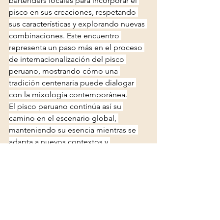
bartenders locales para incorporar el 
pisco en sus creaciones, respetando 
sus características y explorando nuevas 
combinaciones. Este encuentro 
representa un paso más en el proceso 
de internacionalización del pisco 
peruano, mostrando cómo una 
tradición centenaria puede dialogar 
con la mixología contemporánea.
El pisco peruano continúa así su 
camino en el escenario global, 
manteniendo su esencia mientras se 
adapta a nuevos contextos y 
preferencias. Su historia, 
profundamente ligada a la identidad 
peruana, se enriquece con cada nuevo 
mercado que descubre sus cualidades 
y con cada bartender que lo incorpora 
a su repertorio.