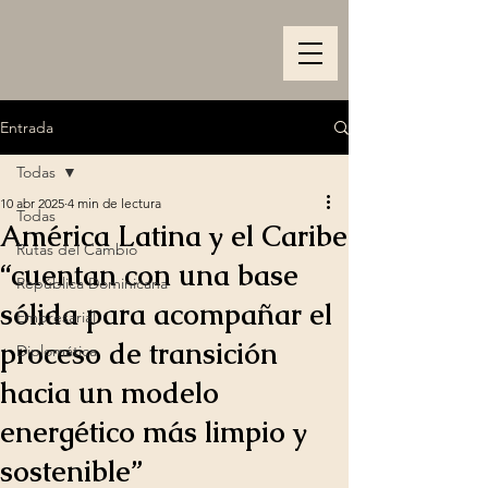
Entrada
Todas
10 abr 2025
4 min de lectura
Todas
América Latina y el Caribe
Rutas del Cambio
“cuentan con una base
República Dominicana
sólida para acompañar el
Empresarial
proceso de transición
Diplomática
hacia un modelo
energético más limpio y
sostenible”